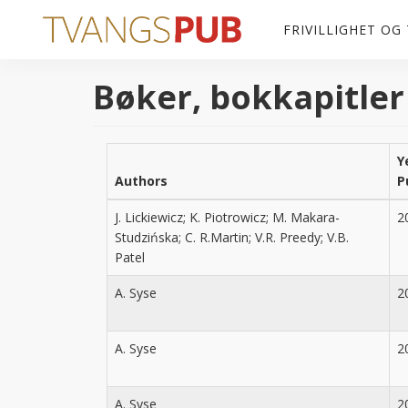
Hopp til hovedinnhold
FRIVILLIGHET OG
Bøker, bokkapitler
Y
Authors
P
J. Lickiewicz; K. Piotrowicz; M. Makara-
2
Studzińska; C. R.Martin; V.R. Preedy; V.B.
Patel
A. Syse
2
A. Syse
2
A. Syse
2