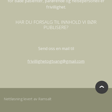
for både pasienter, pårørende og helsepersonell er
frivillighet.
HAR DU FORSALG TIL INNHOLD VI BØR
PUBLISERE?
Send oss en mail til
frivillighetogtvang@gmail.com
Nettløsning levert av Ramsalt