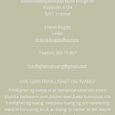
Universitetssykehuset Nord Norge HF
Postboks 6124
9291 Tromsø
Erlend Bugge
Leder
Erlend.Bugge@unn.no
Telefon: 405 10 007
frivillighetogtvang@gmail.com
HVA GJØR FRIVILLIGHET OG TVANG?
Frivillighet og tvang er et kompetansesenter innen
psykisk helsevern som jobber med å øke kunnskap om
frivillighet og tvang, redusere tvang og om nødvendig
bidra til forsvarlig bruk av tvang. Vi mener at det ideelle