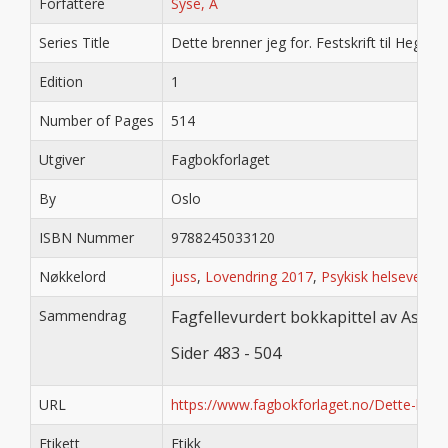
Forfattere
Syse, A
Series Title
Dette brenner jeg for. Festskrift til Hege 
Edition
1
Number of Pages
514
Utgiver
Fagbokforlaget
By
Oslo
ISBN Nummer
9788245033120
Nøkkelord
juss
,
Lovendring 2017
,
Psykisk helsevernl
Sammendrag
Fagfellevurdert bokkapittel av Aslak
Sider 483 - 504
URL
https://www.fagbokforlaget.no/Dette-bren
Etikett
Etikk