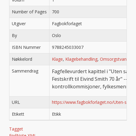
Number of Pages
700
Utgiver
Fagbokforlaget
By
Oslo
ISBN Nummer
9788245033007
Nøkkelord
Klage
,
Klagebehandling
,
Omsorgstvang
,
Ve
Sammendrag
Fagfellevurdert kapittel i "Uten sam
Festskrift til Eivind Smith 70 år" -- 
kontrollkommisjoner, fylkesmenn og
URL
https://www.fagbokforlaget.no/Uten-sam
Etikett
Etikk
Tagget
EndNote XML