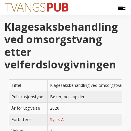
Hopp til hovedinnhold
Klagesaksbehandling
ved omsorgstvang
etter
velferdslovgivningen
Tittel
Klagesaksbehandling ved omsorgstvang ett
Publikasjonstype
Bøker, bokkapitler
År for utgivelse
2020
Forfattere
Syse, A
Volum
1