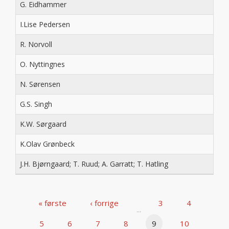
G. Eidhammer
I.Lise Pedersen
R. Norvoll
O. Nyttingnes
N. Sørensen
G.S. Singh
K.W. Sørgaard
K.Olav Grønbeck
J.H. Bjørngaard; T. Ruud; A. Garratt; T. Hatling
« første
‹ forrige
3
4
…
5
6
7
8
9
10