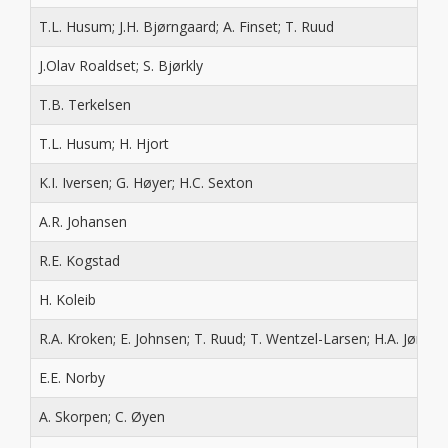
T.L. Husum; J.H. Bjørngaard; A. Finset; T. Ruud
J.Olav Roaldset; S. Bjørkly
T.B. Terkelsen
T.L. Husum; H. Hjort
K.I. Iversen; G. Høyer; H.C. Sexton
A.R. Johansen
R.E. Kogstad
H. Koleib
R.A. Kroken; E. Johnsen; T. Ruud; T. Wentzel-Larsen; H.A. Jørge
E.E. Norby
A. Skorpen; C. Øyen