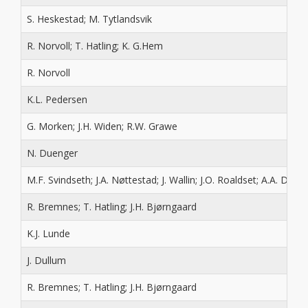
S. Heskestad; M. Tytlandsvik
R. Norvoll; T. Hatling; K. G.Hem
R. Norvoll
K.L. Pedersen
G. Morken; J.H. Widen; R.W. Grawe
N. Duenger
M.F. Svindseth; J.A. Nøttestad; J. Wallin; J.O. Roaldset; A.A. Dahl
R. Bremnes; T. Hatling; J.H. Bjørngaard
K.J. Lunde
J. Dullum
R. Bremnes; T. Hatling; J.H. Bjørngaard