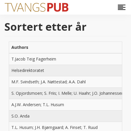
Hopp til hovedinnhold
Sortert etter år
Authors
T.Jacob Teig Fagerheim
Helsedirektoratet
M.F. Svindseth; J.A. Nøttestad; A.A. Dahl
S. Opjordsmoen; S. Friis; I. Melle; U. Haahr; J.O. Johannessen; 
A.J.W. Andersen; T.L. Husum
S.O. Anda
T.L. Husum; J.H. Bjørngaard; A. Finset; T. Ruud