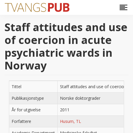
Hopp til hovedinnhold
Staff attitudes and use
of coercion in acute
psychiatric wards in
Norway
Tittel
Staff attitudes and use of coercion in
Publikasjonstype
Norske doktorgrader
År for utgivelse
2011
Forfattere
Husum, TL
Academic Department
Medisinske fakultet