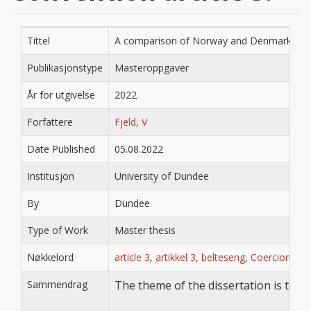
Tittel
A comparison of Norway and Denmark’s legisla
Publikasjonstype
Masteroppgaver
År for utgivelse
2022
Forfattere
Fjeld, V
Date Published
05.08.2022
Institusjon
University of Dundee
By
Dundee
Type of Work
Master thesis
Nøkkelord
article 3
,
artikkel 3
,
belteseng
,
Coercion
,
co
Sammendrag
The theme of the dissertation is to e