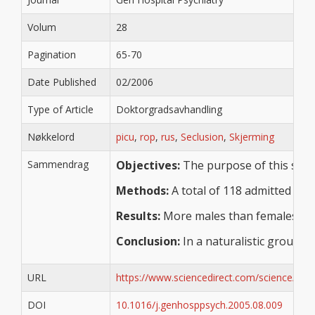
Volum
28
Pagination
65-70
Date Published
02/2006
Type of Article
Doktorgradsavhandling
Nøkkelord
picu
,
rop
,
rus
,
Seclusion
,
Skjerming
Sammendrag
Objectives:
The purpose of this stud
Methods:
A total of 118 admitted pa
Results:
More males than females rece
Conclusion:
In a naturalistic group o
URL
https://www.sciencedirect.com/science/art
DOI
10.1016/j.genhosppsych.2005.08.009