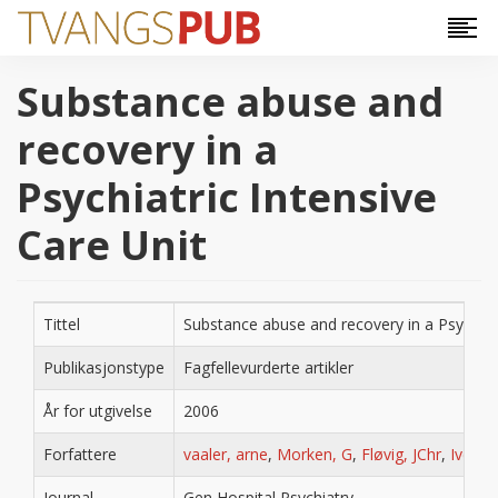
Hopp til hovedinnhold
Substance abuse and
recovery in a
Psychiatric Intensive
Care Unit
Tittel
Substance abuse and recovery in a Psychiatr
Publikasjonstype
Fagfellevurderte artikler
År for utgivelse
2006
Forfattere
vaaler, arne
,
Morken, G
,
Fløvig, JChr
,
Iverse
Journal
Gen Hospital Psychiatry