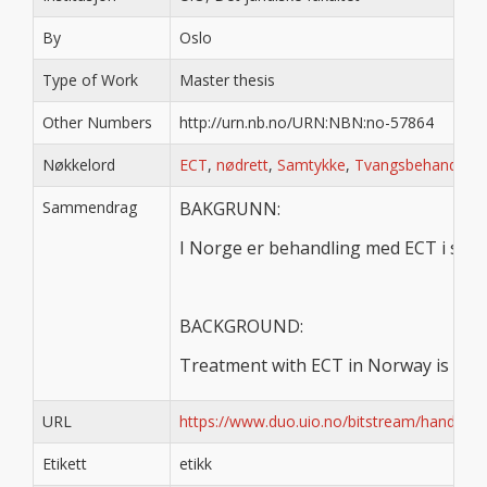
By
Oslo
Type of Work
Master thesis
Other Numbers
http://urn.nb.no/URN:NBN:no-57864
Nøkkelord
ECT
,
nødrett
,
Samtykke
,
Tvangsbehandling
Sammendrag
BAKGRUNN:
I Norge er behandling med ECT i sams
BACKGROUND:
Treatment with ECT in Norway is legal
URL
https://www.duo.uio.no/bitstream/handle
Etikett
etikk