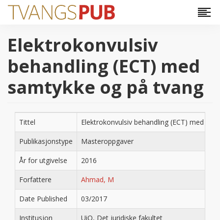
Hopp til hovedinnhold
Elektrokonvulsiv
behandling (ECT) med
samtykke og på tvang
Tittel
Elektrokonvulsiv behandling (ECT) med sam
Publikasjonstype
Masteroppgaver
År for utgivelse
2016
Forfattere
Ahmad, M
Date Published
03/2017
Institusjon
UiO, Det juridiske fakultet