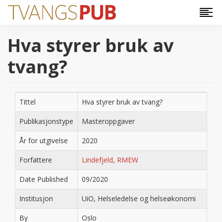
Hopp til hovedinnhold
Hva styrer bruk av
tvang?
Tittel
Hva styrer bruk av tvang?
Publikasjonstype
Masteroppgaver
År for utgivelse
2020
Forfattere
Lindefjeld, RMEW
Date Published
09/2020
Institusjon
UiO, Helseledelse og helseøkonomi
By
Oslo