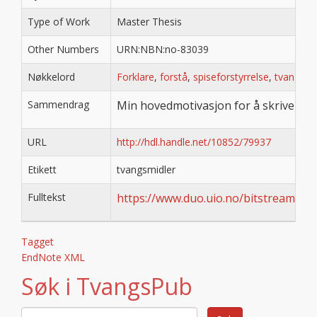
Type of Work
Master Thesis
Other Numbers
URN:NBN:no-83039
Nøkkelord
Forklare
,
forstå
,
spiseforstyrrelse
,
tvang
,
Tv
Sammendrag
Min hovedmotivasjon for å skrive denn
URL
http://hdl.handle.net/10852/79937
Etikett
tvangsmidler
Fulltekst
https://www.duo.uio.no/bitstream/h
Tagget
EndNote XML
Søk i TvangsPub