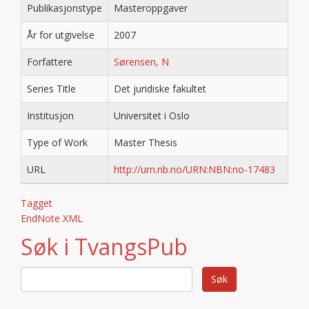
Publikasjonstype
Masteroppgaver
År for utgivelse
2007
Forfattere
Sørensen, N
Series Title
Det juridiske fakultet
Institusjon
Universitet i Oslo
Type of Work
Master Thesis
URL
http://urn.nb.no/URN:NBN:no-17483
Tagget
EndNote XML
Søk i TvangsPub