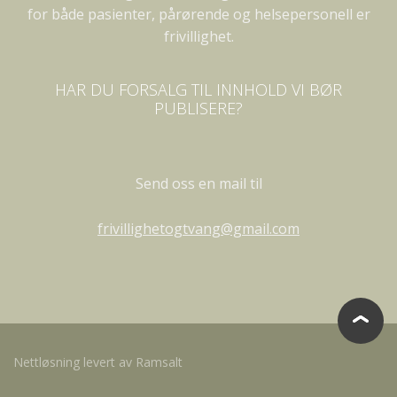
for både pasienter, pårørende og helsepersonell er
frivillighet.
HAR DU FORSALG TIL INNHOLD VI BØR
PUBLISERE?
Send oss en mail til
frivillighetogtvang@gmail.com
Nettløsning levert av Ramsalt