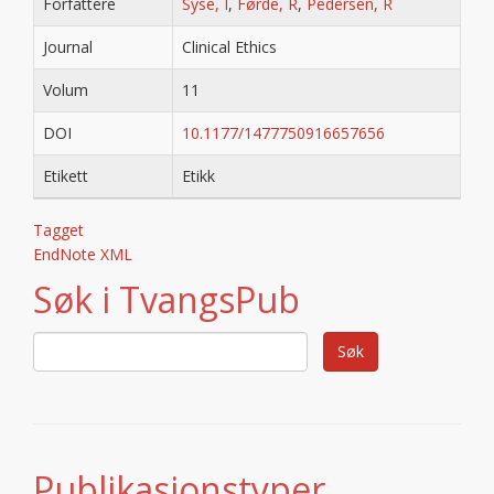
Forfattere
Syse, I
,
Førde, R
,
Pedersen, R
Journal
Clinical Ethics
Volum
11
DOI
10.1177/1477750916657656
Etikett
Etikk
Tagget
EndNote XML
Søk i TvangsPub
Publikasjonstyper