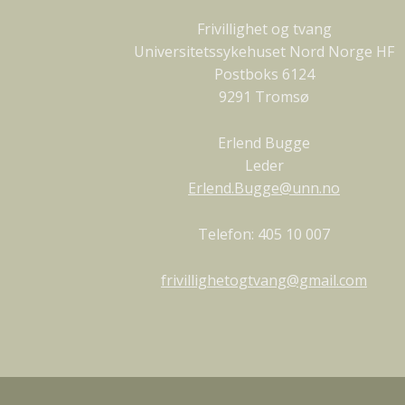
Frivillighet og tvang
Universitetssykehuset Nord Norge HF
Postboks 6124
9291 Tromsø
Erlend Bugge
Leder
Erlend.Bugge@unn.no
Telefon: 405 10 007
frivillighetogtvang@gmail.com