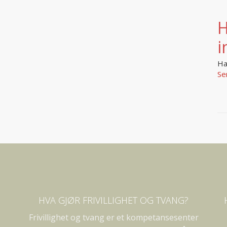
H
i
Ha
Se
HVA GJØR FRIVILLIGHET OG TVANG?
Frivillighet og tvang er et kompetansesenter