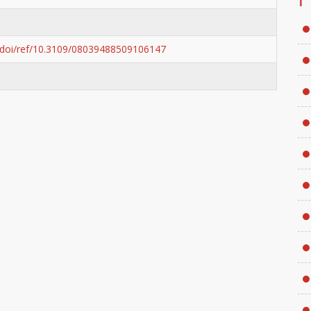
m/doi/ref/10.3109/08039488509106147