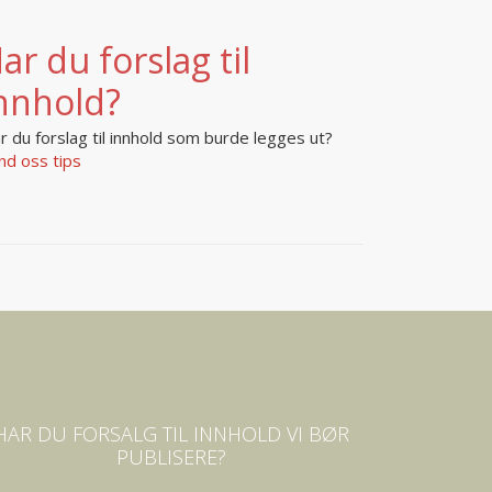
ar du forslag til
nnhold?
r du forslag til innhold som burde legges ut?
nd oss tips
HAR DU FORSALG TIL INNHOLD VI BØR
PUBLISERE?