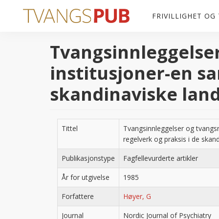
Hopp til hovedinnhold
FRIVILLIGHET OG
Tvangsinnleggelser
institusjoner-en s
skandinaviske lan
Tittel
Tvangsinnleggelser og tvangsr
regelverk og praksis i de skan
Publikasjonstype
Fagfellevurderte artikler
År for utgivelse
1985
Forfattere
Høyer, G
Journal
Nordic Journal of Psychiatry