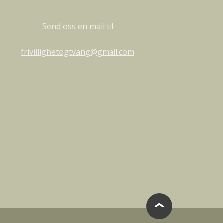
Send oss en mail til
frivillighetogtvang@gmail.com