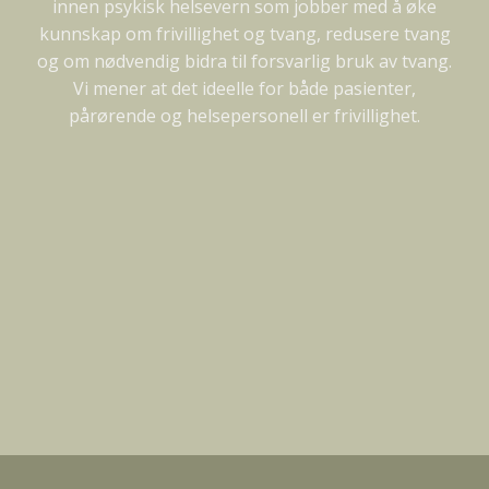
innen psykisk helsevern som jobber med å øke
kunnskap om frivillighet og tvang, redusere tvang
og om nødvendig bidra til forsvarlig bruk av tvang.
Vi mener at det ideelle for både pasienter,
pårørende og helsepersonell er frivillighet.