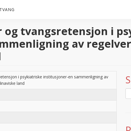
 TVANG
 og tvangsretensjon i ps
ammenligning av regelverk
d
S
etensjon i psykiatriske institusjoner-en sammenligning av
dinaviske land
P