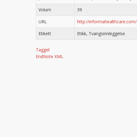
Volum
39
URL
http://informahealthcare.co
Etikett
Etikk, Tvangsinnleggelse
Tagget
EndNote XML