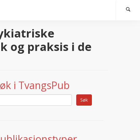
ykiatriske
 og praksis i de
øk i TvangsPub
ublikasjonstyper