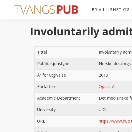
Hopp til hovedinnhold
FRIVILLIGHET OG
Involuntarily admi
Tittel
Involuntarily adm
Publikasjonstype
Norske doktorgr
År for utgivelse
2013
Forfattere
Opsal, A
Academic Department
Det medisinske f
University
UiO
URL
https://www.duo.