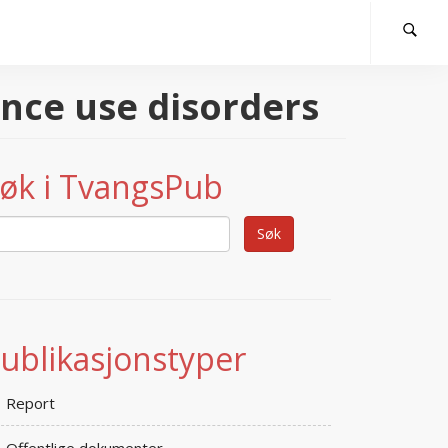
ance use disorders
øk i TvangsPub
ublikasjonstyper
Report