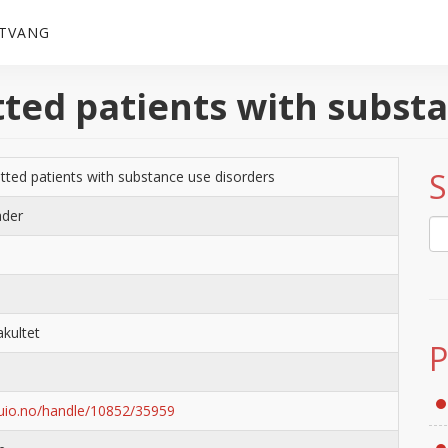
 TVANG
tted patients with subst
S
itted patients with substance use disorders
ader
akultet
P
uio.no/handle/10852/35959