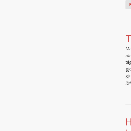
F
T
Ma
ab
ti
gj
gj
gj
H