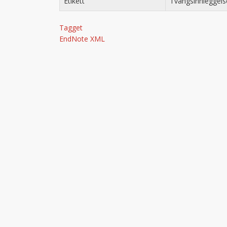
Etikett
Tvangsinnleggels
Tagget
EndNote XML