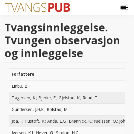
Hopp til hovedinnhold
Tvangsinnleggelse.
Tvungen observasjon
og innleggelse
Forfattere
Einbu, B.
Tøgersen, K.; Bjerke, E.; Gjelstad, K.; Ruud, T.
Gundersen, J.H.R.; Rolstad, M.
Joa, I.; Hustoft, K.; Anda, L.G.; Brønnick, K.; Nielssen, O.; Johann
Iversen, K.I.; Høyer, G.; Sexton, H.C.